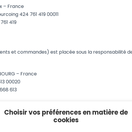
ix – France
urcoing 424 761 419 00011
761 419
clients et commandes) est placée sous la responsabilité de
REBOURG – France
613 00020
668 613
rd
Choisir vos préférences en matière de
 t – c o m . f r (sans espace)
cookies
té ou illégal à l’adresse email ci-dessus.