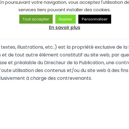
En poursuivant votre navigation, vous acceptez l'utilisation d
services tiers pouvant installer des cookies.
s de la Commission Nationale de l’Informatique et des Libe
Tout accepter
Rejeter
Personnaliser
exe « La protection de vos données » ainsi que dans les co
En savoir plus
extes, illustrations, etc..) est la propriété exclusive de 
s et de tout autre élément constitutif au site web, par qu
esse et préalable du Directeur de la Publication, une cont
oute utilisation des contenus et/ou du site web à des fins 
clusivement à charge des contrevenants.