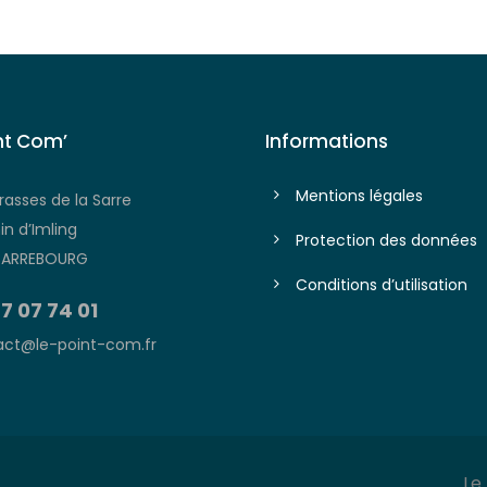
nt Com’
Informations
Mentions légales
rasses de la Sarre
n d’Imling
Protection des données
SARREBOURG
Conditions d’utilisation
7 07 74 01
ct@le-point-com.fr
Le