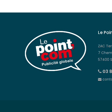
Le Poi
ZAC Ter
7 Chemi
57400 
03 8
conta