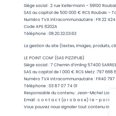
Siège social : 2 rue Kellermann – 59100 Rouba
SAS au capital de 500 000 € RCS Roubaix – To
Numéro TVA intracommunautaire : FR 22 424 
Code APE 6202A
Téléphone : 08.20.32.03.63
La gestion du site (textes, images, produits, 
LE POINT COM’ (SAS PIZZIPUB)
Siège social : 7 Chemin d’Imling 57400 SAR
SAS au capital de 1 000 € RCS Metz :797 668 
Numéro TVA intracommunautaire : FR40 797 
Téléphone : 03 87 07 74 01
Responsable du contenu : Jean-Michel Lorilla
Email : c o n t a c t (a r o b a s e) l e – p o i n
Vous pouvez nous signaler tout contenu inadap