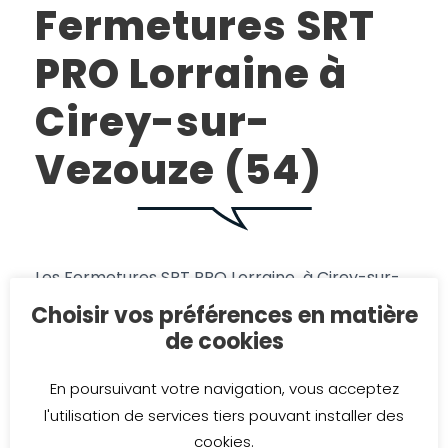
Fermetures SRT
PRO Lorraine à
Cirey-sur-
Vezouze (54)
Les Fermetures SRT PRO Lorraine à Cirey-sur-
Vezouze (54) sont les pros des portes, fenêtres,
Choisir vos préférences en matière
garage, pergolas … depuis 2006 !
de cookies
Fermetures SRT PRO Lorraine sur Facebook
En poursuivant votre navigation, vous acceptez
l'utilisation de services tiers pouvant installer des
cookies.