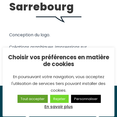
Sarrebourg
Conception du logo.
Créations graphiques, impressions sur
panneaux, habillage d’un comptoir, marquages
Choisir vos préférences en matière
au sol, décorations murales, vitrages …
de cookies
En poursuivant votre navigation, vous acceptez
l'utilisation de services tiers pouvant installer des
cookies.
Tout accepter
Rejeter
Personnaliser
En savoir plus