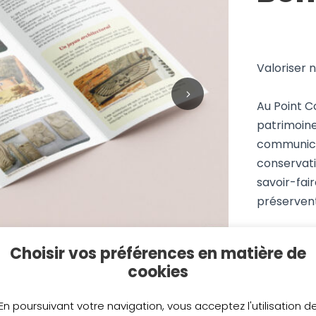
Valoriser 
Au Point C
patrimoine
communicat
conservati
savoir-fair
préservent
Récemment,
Choisir vos préférences en matière de
dépliants 
cookies
châteaux, a
fois claire
En poursuivant votre navigation, vous acceptez l'utilisation d
Parce que 