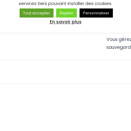
services tiers pouvant installer des cookies.
nous enga
Tout accepter
Rejeter
Personnaliser
communica
En savoir plus
avec respe
Vous gérez
sauvegarde