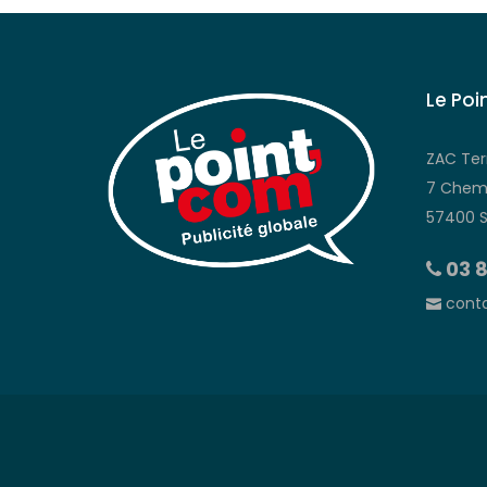
Le Poi
ZAC Ter
7 Chemi
57400 
03 8
conta