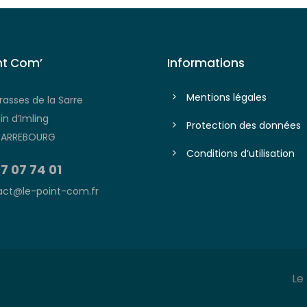
nt Com’
Informations
Mentions légales
rasses de la Sarre
n d’Imling
Protection des données
SARREBOURG
Conditions d’utilisation
7 07 74 01
ct@le-point-com.fr
Le