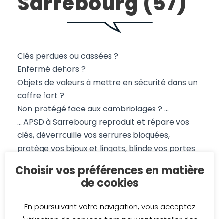
Sarrebourg (57)
Clés perdues ou cassées ?
Enfermé dehors ?
Objets de valeurs à mettre en sécurité dans un
coffre fort ?
Non protégé face aux cambriolages ? …
… APSD à Sarrebourg reproduit et répare vos
clés, déverrouille vos serrures bloquées,
protège vos bijoux et lingots, blinde vos portes
d’entrée et installe votre alarme.
Choisir vos préférences en matière
Bien plus qu’un serrurier !
de cookies
–
Conception graphique et étude de projet,
En poursuivant votre navigation, vous acceptez
travaux de métallerie et habillage de la façade