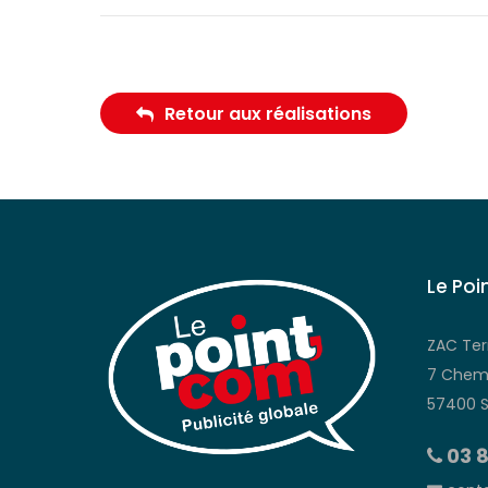
Retour aux réalisations
Le Poi
ZAC Ter
7 Chemi
57400 
03 8