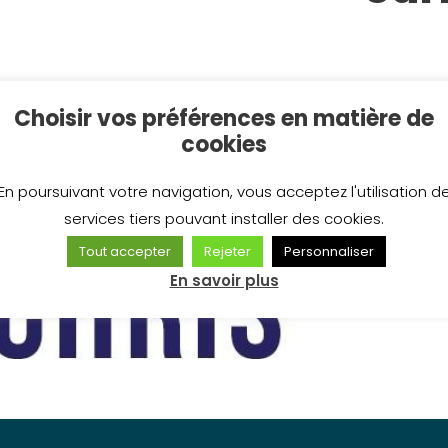
La société
Choisir vos préférences en matière de
dans la col
cookies
La boutiqu
services D
En poursuivant votre navigation, vous acceptez l'utilisation d
d’enlèveme
services tiers pouvant installer des cookies.
www.distr
Tout accepter
Rejeter
Personnaliser
En savoir plus
Conception